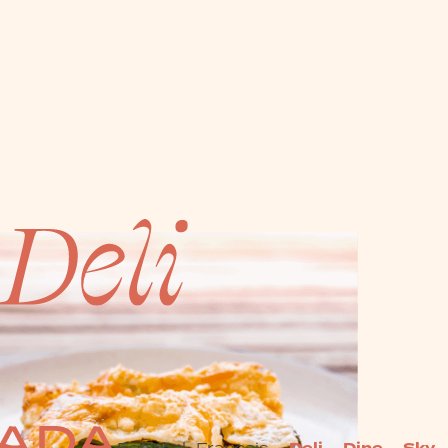
Español
Français